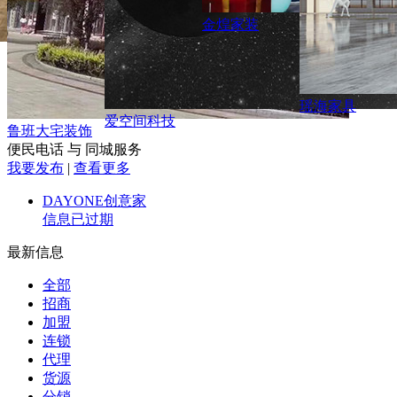
金煌家装
瑶海家具
爱空间科技
鲁班大宅装饰
便民电话 与 同城服务
我要发布
|
查看更多
DAYONE创意家
信息已过期
最新信息
全部
招商
加盟
连锁
代理
货源
分销