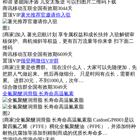
和谐 婆媳闹矛盾 儿女太叛逆 可以扫图片二维码下载
商讯
移动互联
全国
有效期3044天
置顶
VIP
薯光推荐官邀请你入驻
图1
[商家]
加入 薯光启航计划 享专属权益和成长扶持 入驻解锁审
核保护、商机倾斜等权益，更有百万流量等你来拿 扫下面二
维码
商讯
移动互联
全国
有效期6699天
置顶
VIP
领登网微信VIP群
[商家]
主要是收费群。 现在没什么人，大家可以先随便加，先
把群人气做起来。 然后再做细分。 只是时间有点长，需要积
累。 进群20元，不到1000人，次年…
综合
微信群
全国
有效期3049天
全氟聚醚润滑脂 长寿命高温氟素
图2
[商家]
全氟聚醚润滑脂 长寿命高温氟素脂 CaidonGP8001是以
聚四氟乙烯（PTFE）稠化全氟聚醚油（PFPE），并添加特种
耐热抗腐蚀等添加剂精制而成的优质长寿命多…
货源
综合货源
全国
1天前