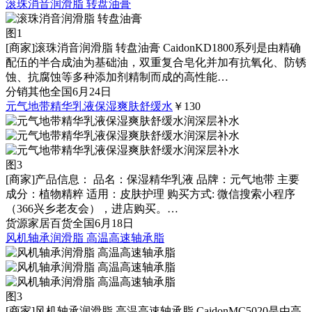
滚珠消音润滑脂 转盘油膏
图1
[商家]
滚珠消音润滑脂 转盘油膏 CaidonKD1800系列是由精确
配伍的半合成油为基础油，双重复合皂化并加有抗氧化、防锈
蚀、抗腐蚀等多种添加剂精制而成的高性能…
分销
其他
全国
6月24日
元气地带精华乳液保湿爽肤舒缓水
￥130
图3
[商家]
产品信息： 品名：保湿精华乳液 品牌：元气地带 主要
成分：植物精粹 适用：皮肤护理 购买方式: 微信搜索小程序
（366兴乡老友会），进店购买。…
货源
家居百货
全国
6月18日
风机轴承润滑脂 高温高速轴承脂
图3
[商家]
风机轴承润滑脂 高温高速轴承脂 CaidonMC5020是由高