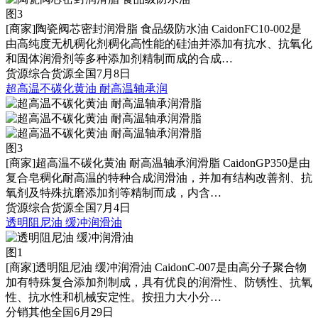
图3
[商家]
陶瓷阀芯密封润滑脂 食品级防水油 CaidonFC10-002是
由高纯度无机稠化剂稠化高性能的硅油并添加有抗水、抗氧化
和固体润滑剂等多种添加剂精制而成的合成…
货源
综合货源
全国
7月8日
超高温不碳化黄油 耐高温轴承润
图3
[商家]
超高温不碳化黄油 耐高温轴承润滑脂 CaidonGP350是由
复合皂稠化耐高温的特种合成润滑油，并加有结构改善剂、抗
氧剂及特殊抗磨添加剂等精制而成，内含…
货源
综合货源
全国
7月4日
透明阻尼油 缓冲润滑油
图1
[商家]
透明阻尼油 缓冲润滑油 CaidonC-007是由高分子聚合物
加有特殊复合添加剂制成，具有优良的润滑性、防锈性、抗氧
性、抗水性和机械安定性。按扭力大小分…
分销
其他
全国
6月29日