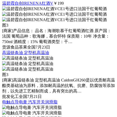
温碧霞自创IRENENA红酒V
￥199
图3
[商家]
产品信息： 品名：海潮歌慕干红葡萄酒红酒 原产国：
法国 葡萄品种：歌海娜，慕合怀特 保质期：10年 净含量：
750ml 酒精度：15% 葡萄酒类型：干…
货源
食品茶果
全国
7月23日
高温链条油 定型机高温油
图3
[商家]
高温链条油 定型机高温油 CaidonGH260是以优质耐高温
酯类基础油为原料，添加耐高温的抗氧、抗磨、防腐蚀等添加
剂，以先进工艺精制而成，具有突出的高…
批发
化工
全国
7月21日
电触点导电膏 汽车开关润滑脂