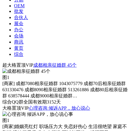
OEM
批发
合伙人
展会
办公
会场
商讯
黄页
综合
超大格置顶
VIP
成都相亲征婚群 45个
图1
[商家]
成都7080相亲征婚群 1043075779 成都70后相亲征婚群
631330476 成都8090相亲征婚群 513261886 成都80后相亲征婚
群 638578444 成都9000相亲征婚群…
综合
QQ群
全国
有效期3152天
大格置顶
VIP
心理咨询 倾诉APP，放心说心
图1
[商家]
婚姻亮红灯 职场压力大 失恋好伤心 生活很绝望 家庭不