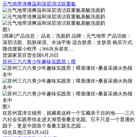
元气地带清爽温和深层清洁双重氨
图3
[商家]
产品信息： 品名：洗面奶 品牌：元气地带 产品功效：
深层洁面、肌肤保湿、水油平衡 适合肤质：全肤质 购买方式:
微信搜索小程序（366兴乡老友…
货源
家居百货
全国
6月26日
苏州三六六青少年趣味实践营｜喂
图3
在苏州震泽古镇旁，就藏着这样一个宝藏亲子目的地——三六
六社会实践带你走进太湖雪蚕桑文化园。它不只是一个普通的
园子，更是中国首个蚕桑主题生态园…
综合
其他
江苏
6月24日