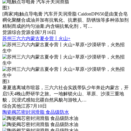
图3
[商家]
电触点导电膏 汽车开关润滑脂 CaidonDP650是由复合皂
稠化聚醚合成油并加有抗氧化、抗磨损、防锈蚀等多种添加剂
精制而成的均匀油膏,内含铜抗氧化剂，可…
货源
综合货源
全国
7月16日
苏州三六六内蒙古夏令营丨火山+
图3
暑夏逃离城市喧嚣，三六六社会实践带队少年奔赴内蒙古，开
启5天4晚山野研学之旅。一地解锁火山、草原、沙漠三重地
貌，沉浸式感知北疆自然风貌与游牧人…
综合
其他
江苏
7月10日
陶瓷阀芯密封润滑脂 食品级防水