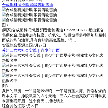
合成塑料润滑脂 消音齿轮雪油
图3
[商家]
合成塑料润滑脂 消音齿轮雪油 CaidonAC6050是由复合
皂稠化合成油并加有抗磨、抗氧化、防锈蚀等多种添加剂精制
而成的均匀油膏,具有良好的高低温性、润…
货源
综合货源
全国
7月27日
苏州三六六社会实践｜青少年广西
图3
夏日的浪漫，一半是清风蝉鸣，一半是蔚蓝大海。告别枯燥的
课本文字，挣脱教室的方寸天地！三六六社会实践广西研学夏
令营重磅开启！这个夏天，拒绝纸上…
综合
其他
江苏
7月27日