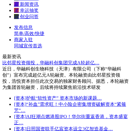
新
新闻资讯
奖
幸运抽奖
问
创业问答
发布信息
简单/高效/快捷
商家入驻
同城宣传首选
最新资讯
比邻星投资领投，华融科创集团完成A轮超亿…
近日，华融科创生物科技（天津）有限公司（下称“华融科
创”）宣布完成超亿元A轮融资。本轮融资由比邻星投资领
投，浩悦资本担任此次交易的独家财务顾问。据悉，本轮融资
为集团首轮融资，后续将持续聚焦前沿技术研发
[资本]
护航“软性资产” 资本市场的新课题…
[资本]
“补血”需求旺！中小险企密集增资破解资本“紧箍
咒”…
[资本]
AI狂潮点燃港股IPO！华尔街重返香港，资本盛宴
正…
[资本]
日照国资联手亿宸资本设立3亿智造基金…