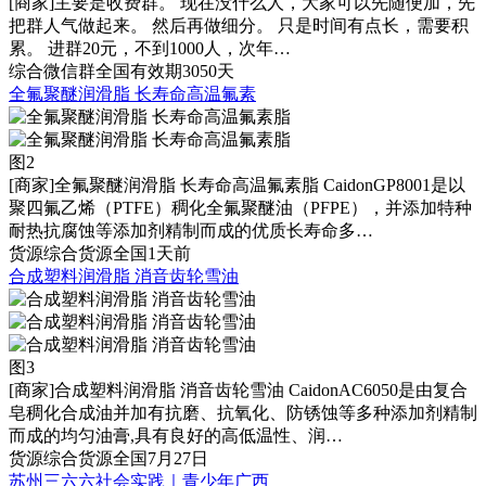
[商家]
主要是收费群。 现在没什么人，大家可以先随便加，先
把群人气做起来。 然后再做细分。 只是时间有点长，需要积
累。 进群20元，不到1000人，次年…
综合
微信群
全国
有效期3050天
全氟聚醚润滑脂 长寿命高温氟素
图2
[商家]
全氟聚醚润滑脂 长寿命高温氟素脂 CaidonGP8001是以
聚四氟乙烯（PTFE）稠化全氟聚醚油（PFPE），并添加特种
耐热抗腐蚀等添加剂精制而成的优质长寿命多…
货源
综合货源
全国
1天前
合成塑料润滑脂 消音齿轮雪油
图3
[商家]
合成塑料润滑脂 消音齿轮雪油 CaidonAC6050是由复合
皂稠化合成油并加有抗磨、抗氧化、防锈蚀等多种添加剂精制
而成的均匀油膏,具有良好的高低温性、润…
货源
综合货源
全国
7月27日
苏州三六六社会实践｜青少年广西