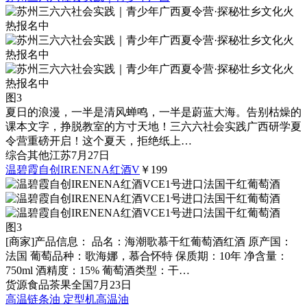
图3
夏日的浪漫，一半是清风蝉鸣，一半是蔚蓝大海。告别枯燥的
课本文字，挣脱教室的方寸天地！三六六社会实践广西研学夏
令营重磅开启！这个夏天，拒绝纸上…
综合
其他
江苏
7月27日
温碧霞自创IRENENA红酒V
￥199
图3
[商家]
产品信息： 品名：海潮歌慕干红葡萄酒红酒 原产国：
法国 葡萄品种：歌海娜，慕合怀特 保质期：10年 净含量：
750ml 酒精度：15% 葡萄酒类型：干…
货源
食品茶果
全国
7月23日
高温链条油 定型机高温油