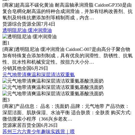
[商家]
超高温不碳化黄油 耐高温轴承润滑脂 CaidonGP350是由
复合皂稠化耐高温的特种合成润滑油，并加有结构改善剂、抗
氧剂及特殊抗磨添加剂等精制而成，内含…
货源
综合货源
全国
7月4日
透明阻尼油 缓冲润滑油
图1
[商家]
透明阻尼油 缓冲润滑油 CaidonC-007是由高分子聚合物
加有特殊复合添加剂制成，具有优良的润滑性、防锈性、抗氧
性、抗水性和机械安定性。按扭力大小分…
分销
其他
全国
6月29日
元气地带清爽温和深层清洁双重氨
图3
[商家]
产品信息： 品名：洗面奶 品牌：元气地带 产品功效：
深层洁面、肌肤保湿、水油平衡 适合肤质：全肤质 购买方式:
微信搜索小程序（366兴乡老友…
货源
家居百货
全国
6月26日
苏州三六六青少年趣味实践营｜喂