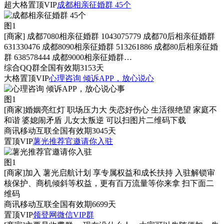
超大格置顶
VIP
成都相亲征婚群 45个
图1
[商家]
成都7080相亲征婚群 1043075779 成都70后相亲征婚群
631330476 成都8090相亲征婚群 513261886 成都80后相亲征婚
群 638578444 成都9000相亲征婚群…
综合
QQ群
全国
有效期3153天
大格置顶
VIP
心理咨询 倾诉APP，放心说心
图1
[商家]
婚姻亮红灯 职场压力大 失恋好伤心 生活很绝望 家庭不
和谐 婆媳闹矛盾 儿女太叛逆 可以扫图片二维码下载
商讯
移动互联
全国
有效期3045天
置顶
VIP
薯光推荐官邀请你入驻
图1
[商家]
加入 薯光启航计划 享专属权益和成长扶持 入驻解锁审
核保护、商机倾斜等权益，更有百万流量等你来拿 扫下面二
维码
商讯
移动互联
全国
有效期6699天
置顶
VIP
领登网微信VIP群