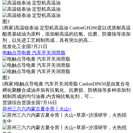
图3
[商家]
高温链条油 定型机高温油 CaidonGH260是以优质耐高温
酯类基础油为原料，添加耐高温的抗氧、抗磨、防腐蚀等添加
剂，以先进工艺精制而成，具有突出的高…
批发
化工
全国
7月21日
电触点导电膏 汽车开关润滑脂
图3
[商家]
电触点导电膏 汽车开关润滑脂 CaidonDP650是由复合皂
稠化聚醚合成油并加有抗氧化、抗磨损、防锈蚀等多种添加剂
精制而成的均匀油膏,内含铜抗氧化剂，可…
货源
综合货源
全国
7月16日
苏州三六六内蒙古夏令营丨火山+