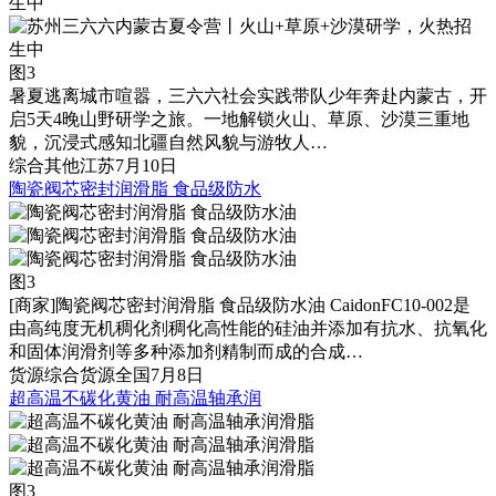
图3
暑夏逃离城市喧嚣，三六六社会实践带队少年奔赴内蒙古，开
启5天4晚山野研学之旅。一地解锁火山、草原、沙漠三重地
貌，沉浸式感知北疆自然风貌与游牧人…
综合
其他
江苏
7月10日
陶瓷阀芯密封润滑脂 食品级防水
图3
[商家]
陶瓷阀芯密封润滑脂 食品级防水油 CaidonFC10-002是
由高纯度无机稠化剂稠化高性能的硅油并添加有抗水、抗氧化
和固体润滑剂等多种添加剂精制而成的合成…
货源
综合货源
全国
7月8日
超高温不碳化黄油 耐高温轴承润
图3