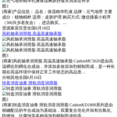
图3
[商家]
产品信息： 品名：保湿精华乳液 品牌：元气地带 主要
成分：植物精粹 适用：皮肤护理 购买方式: 微信搜索小程序
（366兴乡老友会），进店购买。…
货源
家居百货
全国
6月18日
风机轴承润滑脂 高温高速轴承脂
图3
[商家]
风机轴承润滑脂 高温高速轴承脂 CaidonMC5020是由高
温稠化剂稠化合成油，并添加多效添加剂精制而成，是一种长
期在高温环境中保持正常工作状态的高品质…
分销
其他
全国
6月16日
转盘消音油膏 滑轨消音润滑脂
图2
[商家]
转盘消音油膏 滑轨消音润滑脂 CaidonKD1800系列是由
精确配伍的半合成油为基础油，双重复合皂化并加有抗氧化、
防锈蚀、抗腐蚀等多种添加剂精制而成的高…