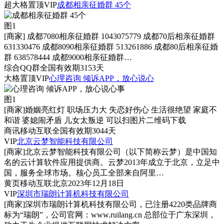
超大格置顶
VIP
成都相亲征婚群 45个
图1
[商家]
成都7080相亲征婚群 1043075779 成都70后相亲征婚群
631330476 成都8090相亲征婚群 513261886 成都80后相亲征婚
群 638578444 成都9000相亲征婚群…
综合
QQ群
全国
有效期3153天
大格置顶
VIP
心理咨询 倾诉APP，放心说心
图1
[商家]
婚姻亮红灯 职场压力大 失恋好伤心 生活很绝望 家庭不
和谐 婆媳闹矛盾 儿女太叛逆 可以扫图片二维码下载
商讯
移动互联
全国
有效期3044天
VIP
北京云梦智能科技有限公司
[商家]
北京云梦智能科技有限公司（以下简称云梦）是中国知
名的云计算软件应用提供商。云梦2013年成立于北京，立足中
国，服务全球市场。核心员工全部来自阿里…
黄页
移动互联
北京
2023年12月18日
VIP
深圳市瑞朗计算机科技有限公司
[商家]
深圳市瑞朗计算机科技有限公司，已注册4220类品牌商
标为“瑞朗”，公司官网：www.ruilang.cn 总部位于广东深圳，