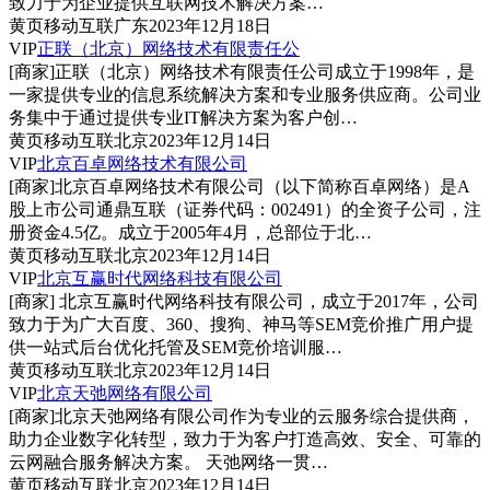
致力于为企业提供互联网技术解决方案…
黄页
移动互联
广东
2023年12月18日
VIP
正联（北京）网络技术有限责任公
[商家]
正联（北京）网络技术有限责任公司成立于1998年，是
一家提供专业的信息系统解决方案和专业服务供应商。公司业
务集中于通过提供专业IT解决方案为客户创…
黄页
移动互联
北京
2023年12月14日
VIP
北京百卓网络技术有限公司
[商家]
北京百卓网络技术有限公司（以下简称百卓网络）是A
股上市公司通鼎互联（证券代码：002491）的全资子公司，注
册资金4.5亿。成立于2005年4月，总部位于北…
黄页
移动互联
北京
2023年12月14日
VIP
北京互赢时代网络科技有限公司
[商家]
北京互赢时代网络科技有限公司，成立于2017年，公司
致力于为广大百度、360、搜狗、神马等SEM竞价推广用户提
供一站式后台优化托管及SEM竞价培训服…
黄页
移动互联
北京
2023年12月14日
VIP
北京天弛网络有限公司
[商家]
北京天弛网络有限公司作为专业的云服务综合提供商，
助力企业数字化转型，致力于为客户打造高效、安全、可靠的
云网融合服务解决方案。 天弛网络一贯…
黄页
移动互联
北京
2023年12月14日