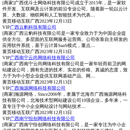
[商家]
广西优斗士网络科技有限公司成立于2015年，是一家软
件开发、互联网及云计算的前沿专业公司。随着新一轮以云计
算、大数据、物联网和人工智能技术为代表…
黄页
移动互联
广西
2023年12月13日
VIP
广西云豹科技有限公司
[商家]
广西云豹科技有限公司是一家专业致力于为中国企业提
供全方位、多层面的互联网服务运营商。公司依靠自主研发的
应用软件系统，基于云计算SaaS模式，重点…
黄页
移动互联
广西
2023年12月13日
VIP
广西南宁云尚网络科技有限公司
[商家]
广西南宁云尚网络科技有限公司是一家年轻而前卫的网
站建设公司，拥有先进的技术、实在的价格、真诚的态度，致
力于为中小型企业提供互联网基础产品、网…
黄页
移动互联
广西
2023年12月13日
VIP
广西瀚源网络科技有限公司
[商家]
瀚源网络，Since2006年，隶属于北海市广西瀚源网络科
技有限公司，北海技术型网站建设公司10强企业... 多年来，一
直专注于中小企业网站设计与网站技术…
黄页
移动互联
广西
2023年12月13日
VIP
广西南宁恒创网络科技有限公司
[商家]
广西南宁恒创网络科技有限公司，是一家专注为中小企