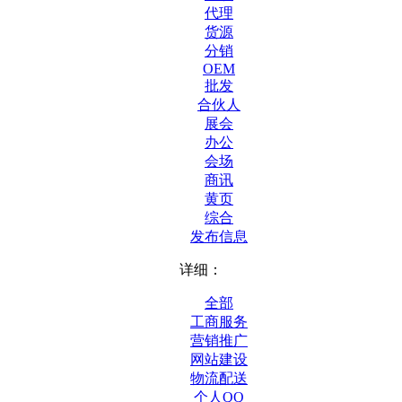
代理
货源
分销
OEM
批发
合伙人
展会
办公
会场
商讯
黄页
综合
发布信息
详细：
全部
工商服务
营销推广
网站建设
物流配送
个人QQ