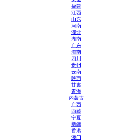
福建
江西
山东
河南
湖北
湖南
广东
海南
四川
贵州
云南
陕西
甘肃
青海
内蒙古
广西
西藏
宁夏
新疆
香港
澳门