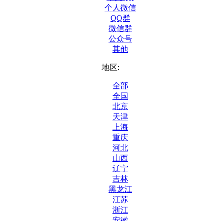
个人微信
QQ群
微信群
公众号
其他
地区:
全部
全国
北京
天津
上海
重庆
河北
山西
辽宁
吉林
黑龙江
江苏
浙江
安徽