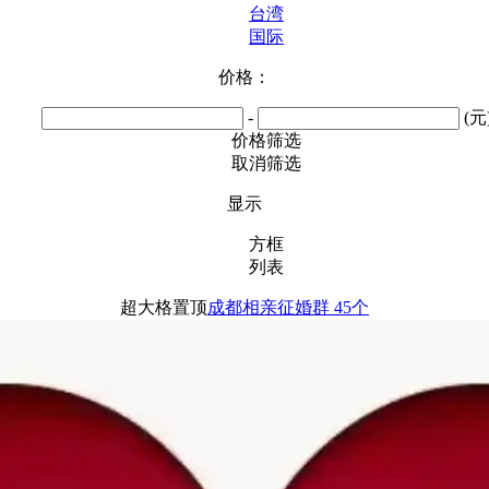
台湾
国际
价格：
-
(元
价格筛选
取消筛选
显示
方框
列表
超大格置顶
成都相亲征婚群 45个